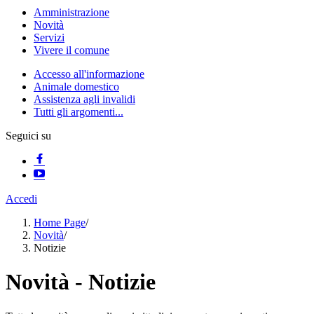
Amministrazione
Novità
Servizi
Vivere il comune
Accesso all'informazione
Animale domestico
Assistenza agli invalidi
Tutti gli argomenti...
Seguici su
Accedi
Home Page
/
Novità
/
Notizie
Novità - Notizie