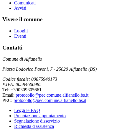
Comunicati
Avvisi
Vivere il comune
Luoghi
Eventi
Contatti
Comune di Alfianello
Piazza Lodovico Pavoni, 7 - 25020 Alfianello (BS)
Codice fiscale: 00875940173
P.IVA: 00584600985
Tel: +390309305661
Email:
protocollo@pec.comune.alfianello.bs.it
PEC:
protocollo@pec.comune.alfianello.bs.it
Leggi le FAQ
Prenotazione appuntamento
Segnalazione disservizio
Richiesta d'assistenza