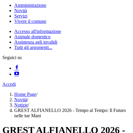
Amministrazione
Novità
Servizi
Vivere il comune
Accesso all'informazione
Animale domestico
Assistenza agli invalidi
Tutti gli argomenti...
Seguici su
Accedi
Home Page
/
Novità
/
Notizie
/
GREST ALFIANELLO 2026 - Tempo al Tempo: Il Futuro
nelle tue Mani
GREST ALFIANELLO 2026 -