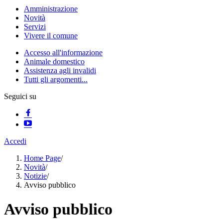
Amministrazione
Novità
Servizi
Vivere il comune
Accesso all'informazione
Animale domestico
Assistenza agli invalidi
Tutti gli argomenti...
Seguici su
Accedi
Home Page
/
Novità
/
Notizie
/
Avviso pubblico
Avviso pubblico