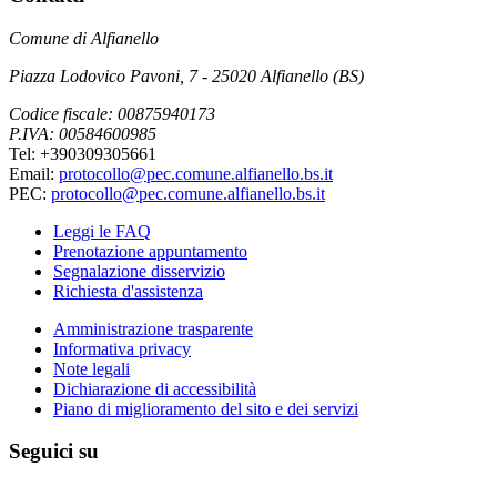
Comune di Alfianello
Piazza Lodovico Pavoni, 7 - 25020 Alfianello (BS)
Codice fiscale: 00875940173
P.IVA: 00584600985
Tel: +390309305661
Email:
protocollo@pec.comune.alfianello.bs.it
PEC:
protocollo@pec.comune.alfianello.bs.it
Leggi le FAQ
Prenotazione appuntamento
Segnalazione disservizio
Richiesta d'assistenza
Amministrazione trasparente
Informativa privacy
Note legali
Dichiarazione di accessibilità
Piano di miglioramento del sito e dei servizi
Seguici su