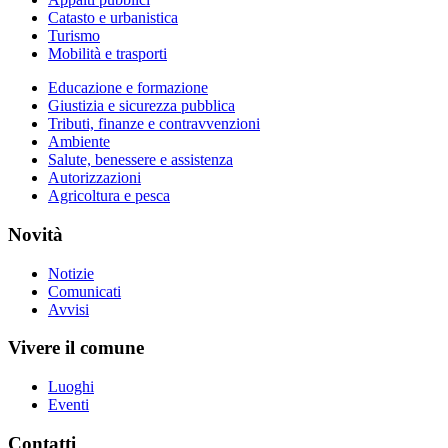
Catasto e urbanistica
Turismo
Mobilità e trasporti
Educazione e formazione
Giustizia e sicurezza pubblica
Tributi, finanze e contravvenzioni
Ambiente
Salute, benessere e assistenza
Autorizzazioni
Agricoltura e pesca
Novità
Notizie
Comunicati
Avvisi
Vivere il comune
Luoghi
Eventi
Contatti